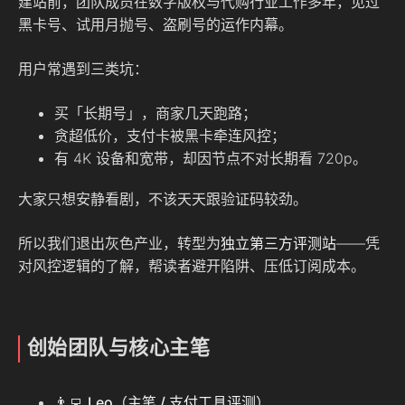
建站前，团队成员在数字版权与代购行业工作多年，见过
黑卡号、试用月抛号、盗刷号的运作内幕。
用户常遇到三类坑：
买「长期号」，商家几天跑路；
贪超低价，支付卡被黑卡牵连风控；
有 4K 设备和宽带，却因节点不对长期看 720p。
大家只想安静看剧，不该天天跟验证码较劲。
所以我们退出灰色产业，转型为
独立第三方评测站
——凭
对风控逻辑的了解，帮读者避开陷阱、压低订阅成本。
创始团队与核心主笔
👨‍💻
Leo（主笔 / 支付工具评测）