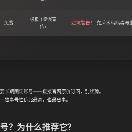
极低 (虚假宣
免费
避坑警告！
充斥木马病毒与
传)
要长期固定账号——直接
官网原价订阅
，别犹豫。
—
独享号性价比最高，也最省事
。
人独享号？为什么推荐它？