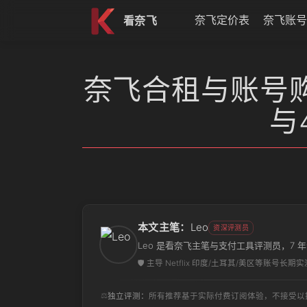
跳到内容
奈飞定价表
奈飞账号
看奈飞
奈飞合租与账号购买
与
本文主笔：
Leo
资深评测员
Leo 是看奈飞主笔与支付工具评测员，7
🛡️ 主导 Netflix 印度/土耳其/美区等账号长期实
⚖️
独立评测：
所有推荐基于实际付费订阅体验，不接受以