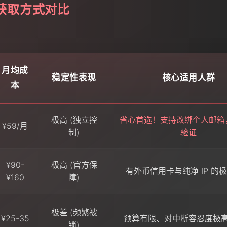
账号获取方式对比
月均成
稳定性表现
核心适用人群
本
极高 (独立控
省心首选！支持改绑个人邮箱
¥59/月
制)
验证
¥90-
极高 (官方保
有外币信用卡与纯净 IP 的
¥160
障)
极差 (频繁被
¥25-35
预算有限、对中断容忍度极
锁)