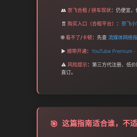
👥
奈飞合租 / 拼车现状
：仍便宜，
🧾
购买入口（合租平台）
：
奈飞小
🌐
看不了/卡顿
：先查
流媒体网络
▶️
顺带开通
：
YouTube Premium
·
⚠️
风险提示
：第三方代注册、低价区
直订。
这篇指南适合谁，不
🎯