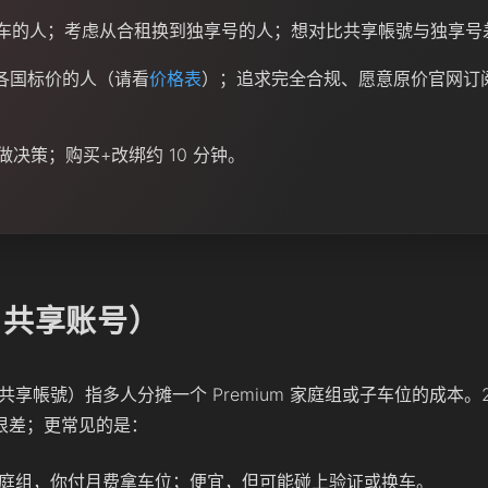
/ 拼车的人；考虑从合租换到独享号的人；想对比共享帳號与独享
各国标价的人（请看
价格表
）；追求完全合规、愿意原价官网订
做决策；购买+改绑约 10 分钟。
 共享账号）
x 拼车、共享帳號）指多人分摊一个 Premium 家庭组或子车位的成本。
很差；更常见的是：
庭组，你付月费拿车位；便宜，但可能碰上验证或换车。