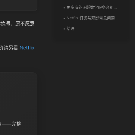
更多海外正版数字服务合租参考
Netflix 订阅与观影常见问题解答 (FAQ)
尔换号、愿不愿意
结语
价请另看
Netflix
。
/月——完整