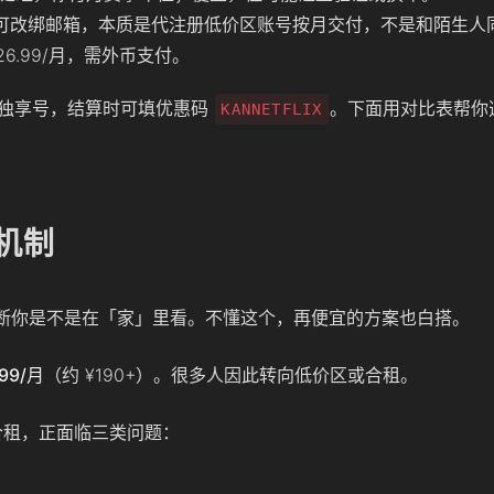
可改绑邮箱，本质是代注册低价区账号按月交付，不是和陌生人
$26.99/月，需外币支付。
独享号，结算时可填优惠码
。下面用对比表帮你
KANNETFLIX
阅机制
网络活动判断你是不是在「家」里看。不懂这个，再便宜的方案也白搭。
.99/月
（约 ¥190+）。很多人因此转向低价区或合租。
地合租，正面临三类问题：