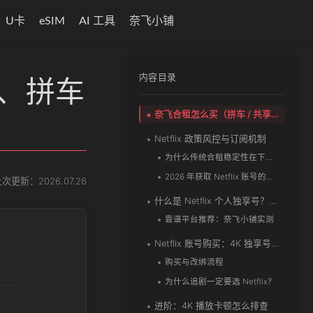
U卡
eSIM
AI 工具
奈飞小铺
内容目录
号、拼车
奈飞合租怎么买（拼车 / 共享账号）
Netflix 政策风控与订阅机制
为什么传统合租稳定性在下降？
2026 年获取 Netflix 账号的四种方式对比
次更新：2026.07.26
什么是 Netflix 个人独享号？为什么推荐它？
靠谱平台推荐：奈飞小铺实测
Netflix 账号购买：4K 独享号下单与改绑
购买与改绑流程
为什么追剧一定要选 Netflix？
进阶：4K 播放卡顿怎么排查