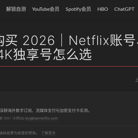
解锁自测
YouTube会员
Spotify会员
HBO
ChatGPT
 2026｜Netflix账
4K独享号怎么选
上
 年深耕海外数字订阅、流媒体支付与加密支付卡实测。
测 100+ 小时
✉️
leo@kannetflix.com
操纵结果为前提的赞助。
了解更多