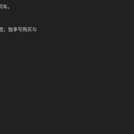
同车。
选；独享号购买与