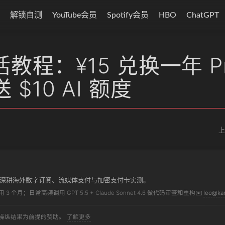
解锁自测
YouTube会员
Spotify会员
HBO
ChatGPT
活教程：¥15 兑换一年 P
送 $10 AI 额度
上
 年深耕海外数字订阅、流媒体支付与加密支付卡实测。
 3 个月；日常高频调用 GPT 5.5 + Claude Sonnet 4.6 做代码审查和重构
✉️
leo@kan
操纵结果为前提的赞助。
了解更多