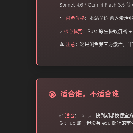
Sonnet 4.6 / Gemini Flash 3.5 
🛒
闲鱼价格
：本站 ¥15 购入激活服
⚡
核心优势
：Rust 原生极致流畅 + 
⚠️
注意
：这是闲鱼第三方激活，非
适合谁，不适合谁
🎯
✅
适合
：Cursor 快到期想换便宜方
GitHub 账号但没有 edu 邮箱