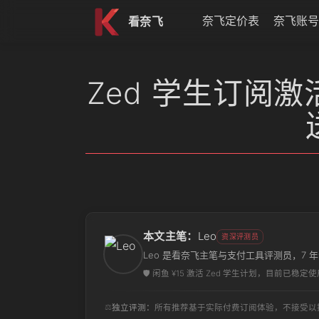
跳到内容
奈飞定价表
奈飞账号
看奈飞
Zed 学生订阅激
本文主笔：
Leo
资深评测员
Leo 是看奈飞主笔与支付工具评测员，7
🛡️ 闲鱼 ¥15 激活 Zed 学生计划，目前已稳定使用
⚖️
独立评测：
所有推荐基于实际付费订阅体验，不接受以