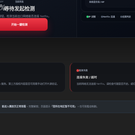
ADY
当前状态
网络提供商 / ISP
%
等待发起检测
钮，检测当前出口网络能否连接 Netflix。
IP 识别
Netflix 连通
结果判定
→
→
开始一键检测
检测失败
连接失败 / 超时
lix 服务。第三方版权内容是否可用需手动打开片源验证。
当前网络无法连接 Netflix。请检查代理是否开启，
：
能进入播放页正常观看
= 完整解锁；页面提示
「您所在地区暂不可用」
= 仅可观看自制剧。