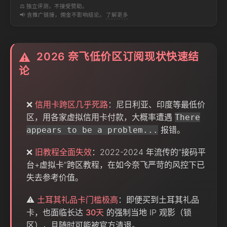
⚖️ 独立评测，不接受赞助。
📢 含推广链接，佣金不影响结论。
了解更多
2026 奈飞低价区订阅现状快速结
⚠️
论
❌
信用卡跨区几乎死路
：尼日利亚、印度等最低价
区，用各家虚拟信用卡付款，大概率遭遇
There
报错。
appears to be a problem...
❌
旧教程全面失效
：2022-2024 年流传的“接码平
台+虚拟卡”跨区教程，在如今奈飞严苛的风控下已
失去参考价值。
⚠️
土耳其礼品卡门槛极高
：即便买到土耳其礼品
卡，也面临长达
30天
的强制当地 IP 观影（锁
区），且随时可能被官方清退。