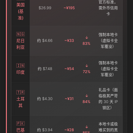
官方标准，
美国
$26.99
~¥195
需外币信用
(基
卡
准)
🇳🇬
强制本地卡
↓
尼日
约 $4.66
~¥33
（虚拟卡全
83%
军覆没）
利亚
强制本地卡
🇮🇳
↓
约 $7.48
~¥54
（虚拟卡全
印度
72%
军覆没）
礼品卡（面
🇹🇷
↓
临极其严苛
土耳
约 $4.30
~¥31
84%
的 30 天 IP
其
锁区）
🇵🇰
本地卡或极
↓
巴基
约 $3.94
~¥28
难买到的黑
85%