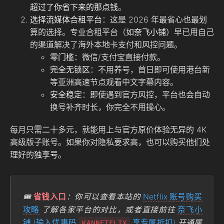
超过了你省下来的那点钱
。
选择流媒体合租平台
：这是 2026 年最省心也最划
算的选择。专业合租平台（如
奈飞小铺
）早已用自己
的渠道解决了海外本地卡支付和风控问题。
零门槛
：微信/支付宝直接付款。
完全无锁区
：不用养号，首日即可使用港台新
等亚洲高速节点观看中文字幕内容。
安全稳定
：即使遇到官方风控，平台也会自动
换号补齐时长，你完全不用操心。
每月只需二十多元，就能用上与官方原价体验无异的 4K
高级版子账号。如果你对隐私要求高，也可以购买他们处
理好的
独享号
。
🎟️
省钱入口
：你可以查看本站的
Netflix 账号购买
攻略
了解各家平台的对比，或者直接前往
奈飞小
铺 (输入优惠码
享专属折扣)
开通属
KANNETFLIX