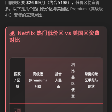
目前美区要
$26.99/月（约合 ¥195）
，低价区便宜得
多。以下是几个热门低价区与美国区 Premium（高级版
4K）套餐的直观对比：
Netflix 热门低价区 vs 美国区资费
💰
对比
相
比
国家
高级版
折合
常见的跨
美
/ 区
(Premium)
人民
区手段与
区
域
月费
币
现状
便
宜
🇺🇸