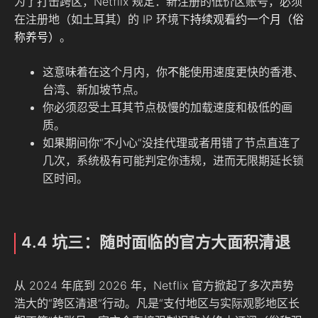
为了打击跨区，Netflix 规定：新注册的低价区账号，必须
在注册地（如土耳其）的 IP 环境下
持续观看约一个月（俗
称养号）
。
这意味着在这个月内，你
不能
使用速度更快的香港、
台湾、新加坡节点。
你必须忍受土耳其节点极慢的加载速度和极低的画
质。
如果期间你“不小心”没挂代理或者用错了节点直连了
几次，系统极有可能判定你违规，进而无限期延长锁
区时间。
4.4 坑三：随时面临的官方大面积清退
从 2024 年底到 2026 年，Netflix 官方掀起了多次声势
浩大的“跨区清退”行动。凡是“支付地区与实际观影地区长