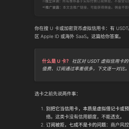
⚖️
独立评测：
所有推荐基于实际付费订阅体验，不接受以
📢
推广披露：
本文含推广链接，可能获得佣金。佣金不影
你在搜 U 卡或加密货币虚拟信用卡：有 USDT/USDC
区 Apple ID 或海外 SaaS。这篇给你答案。
什么是 U 卡？
社区对 USDT 虚拟信用卡的俗
值费、订阅通过率差很多，下文逐一对比
选卡之前先说两件事：
别把它当信用卡，本质是虚拟借记卡或预
络。这类卡没有信用额度，不能透支。
订阅被拒，七成不是卡的问题
：商户风控