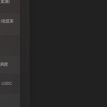
社区实测）
拿（社区实
，
区风控
 USDC
）