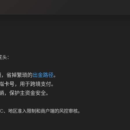
花头：
额
，省掉繁琐的
出金路径
。
拟卡号
，用于跨境支付。
销，保护主资金安全。
YC、地区准入限制和商户端的风控审核。