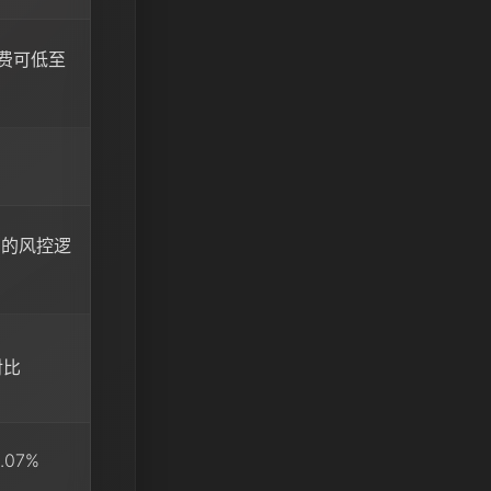
转换费可低至
白的风控逻
对比
.07%