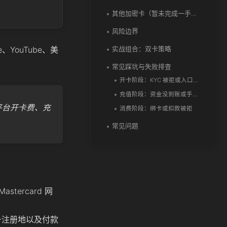
其他加密卡（暂未完成一手实测）
风险边界
e、YouTube、美
实战组合：双卡策略
常见踩坑与失败排查
开卡阶段：KYC 被拒或入口不见
充值阶段：资金没到账或手续费超预期
。各平台开卡费、充
消费阶段：绑卡或扣款被拒
常见问题
tercard 网
号注册地以及付款