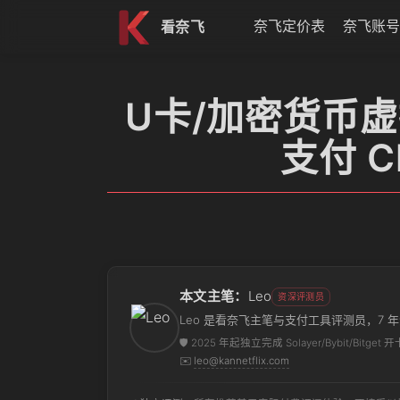
跳到内容
奈飞定价表
奈飞账号
看奈飞
U卡/加密货币虚
支付 C
本文主笔：
Leo
资深评测员
Leo 是看奈飞主笔与支付工具评测员，7
🛡️ 2025 年起独立完成 Solayer/Bybit
✉️
leo@kannetflix.com