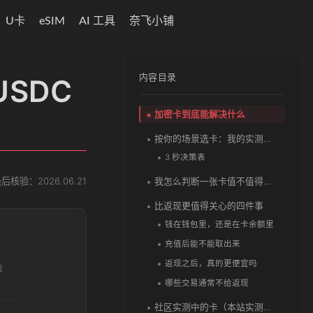
U卡
eSIM
AI 工具
奈飞小铺
内容目录
SDC
加密卡到底能解决什么
按你的场景选卡：我的实测结论
3 秒决策表
最后核验：
2026.06.21
我怎么判断一张卡值不值得推荐
比返现更值得关心的四件事
钱在钱包里，还是在卡余额里
充值后能不能取出来
返现之后，真的更便宜吗
验
哪些交易通常不给返现
社区实测中的卡（本站实测待完成）