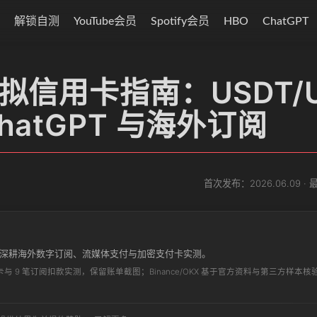
解锁自测
YouTube会员
Spotify会员
HBO
ChatGPT
拟信用卡指南：USDT/U
hatGPT 与海外订阅
首次发布：
2026.06.09
· 
 年深耕海外数字订阅、流媒体支付与加密支付卡实测。
/Bitget 开卡与 9 笔订阅扣款实测，保留账单截图；Binance/OKX 基于官方资料与第三方样本核