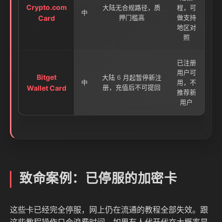
Crypto.com
大陆无合规路径，质
程，可
中
Card
押门槛高
做支持
地区对
照
已注册
用户可
Bitget
大陆 6 月起暂停新注
中
用，不
Wallet Card
册，充值后不可提回
推荐新
用户
致命案例：已停服的加密卡
这些卡已经完全停服，网上仍在流通的教程全部失效。跟
这些教程操作只会浪费时间，如果有人代开代充大概率是