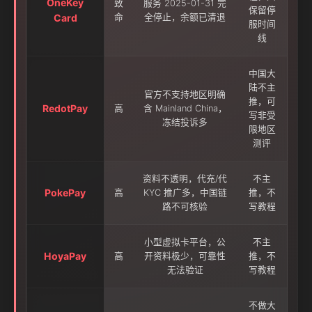
OneKey
致
服务 2025-01-31 完
保留停
Card
命
全停止，余额已清退
服时间
线
中国大
陆不主
官方不支持地区明确
推，可
RedotPay
高
含 Mainland China，
写非受
冻结投诉多
限地区
测评
资料不透明，代充/代
不主
PokePay
高
KYC 推广多，中国链
推，不
路不可核验
写教程
小型虚拟卡平台，公
不主
HoyaPay
高
开资料极少，可靠性
推，不
无法验证
写教程
不做大