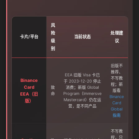
风
险
处理建
卡片/平台
当前状态
级
议
别
旧版不
推荐、
EEA 旧版 Visa 卡已
不写教
Binance
于 2023-12-20 停止
程；新
Card
致
消费；新版 Global
版看
EEA（旧
命
Program（Immersve
Binance
Mastercard）仍在运
版）
Card
营，是不同产品
Global
指南
不写教
程，只