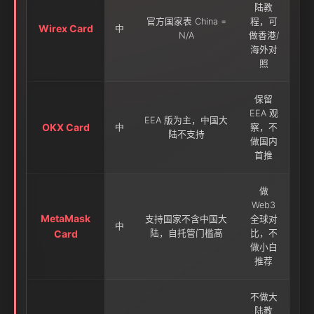
陆教
官方国家表 China =
程，可
Wirex Card
中
N/A
做香港/
海外对
照
保留
EEA 观
EEA 版为主，中国大
OKX Card
中
察，不
陆不支持
做国内
首推
做
Web3
MetaMask
支持国家不含中国大
全球对
中
Card
陆，自托管门槛高
比，不
做小白
推荐
不做大
陆教