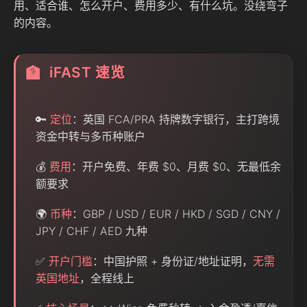
用、适合谁、怎么开户、费用多少、有什么坑。没绕弯子
的内容。
iFAST 速览
🏦
🔑
定位
：英国 FCA/PRA 持牌数字银行，主打跨境
资金中转与多币种账户
💰
费用
：开户免费、年费 $0、月费 $0、无最低余
额要求
🌍
币种
：GBP / USD / EUR / HKD / SGD / CNY /
JPY / CHF / AED 九种
✅
开户门槛
：中国护照 + 身份证/地址证明，
无需
英国地址
，全程线上