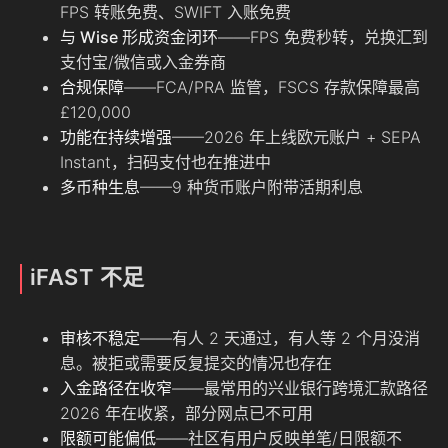
FPS 转账免费、SWIFT 入账免费
与 Wise 形成资金闭环
——FPS 免费秒转，兑换汇到
支付宝/微信或入金券商
合规保障
——FCA/PRA 监管，FSCS 存款保障最高
£120,000
功能在持续增强
——2026 年上线欧元账户 + SEPA
Instant，扫码支付也在推进中
多币种生息
——9 种货币账户附带活期利息
iFAST 不足
审核不稳定
——有人 2 天通过，有人等 2 个月没消
息。被拒或需要反复提交的情况也存在
入金路径在收窄
——最常用的兴业银行跨境汇款路径
2026 年在收紧，部分网点已不可用
限额可能偏低
——社区有用户反映单笔/日限额不