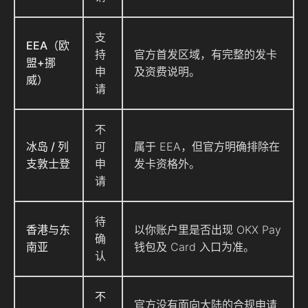
支
EEA（欧
持
官方首发区域，有完整的发卡
盟+挪
申
及资费说明。
威）
请
不
冰岛 / 列
可
属于 EEA，但官方明确排除在
支敦士登
申
发卡资格外。
请
待
香港与东
以你账户里是否出现 OKX Pay
确
南亚
钱包及 Card 入口为准。
认
不
官方没有面向大陆的合规申请