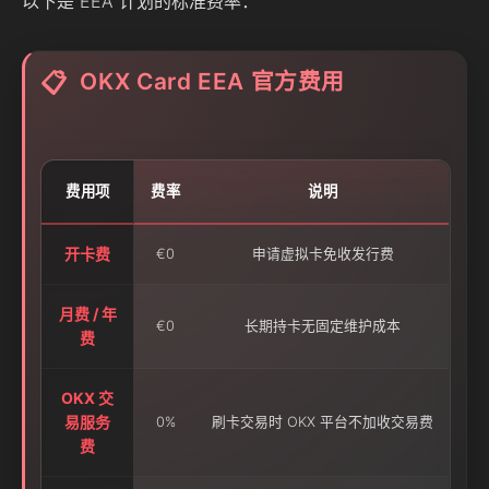
以下是 EEA 计划的标准费率：
OKX Card EEA 官方费用
📋
费用项
费率
说明
开卡费
€0
申请虚拟卡免收发行费
月费 / 年
€0
长期持卡无固定维护成本
费
OKX 交
易服务
0%
刷卡交易时 OKX 平台不加收交易费
费