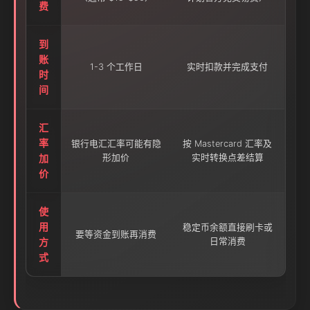
费
到
账
1-3 个工作日
实时扣款并完成支付
时
间
汇
率
银行电汇汇率可能有隐
按 Mastercard 汇率及
加
形加价
实时转换点差结算
价
使
用
稳定币余额直接刷卡或
要等资金到账再消费
方
日常消费
式