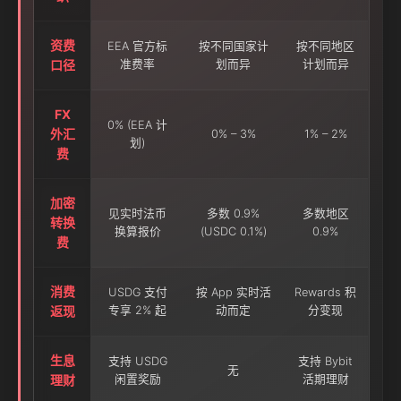
资费
EEA 官方标
按不同国家计
按不同地区
口径
准费率
划而异
计划而异
FX
0% (EEA 计
外汇
0% – 3%
1% – 2%
划)
费
加密
见实时法币
多数 0.9%
多数地区
转换
换算报价
(USDC 0.1%)
0.9%
费
消费
USDG 支付
按 App 实时活
Rewards 积
返现
专享 2% 起
动而定
分变现
生息
支持 USDG
支持 Bybit
无
理财
闲置奖励
活期理财