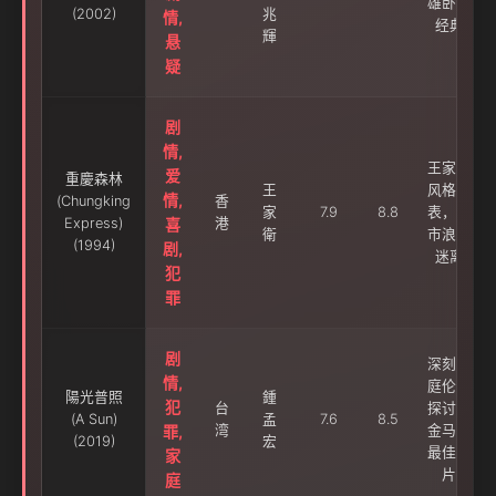
雄卧底
(2002)
兆
情,
经典
輝
悬
疑
剧
情,
王家卫
爱
重慶森林
王
风格代
情,
(Chungking
香
家
7.9
8.8
表，都
Express)
喜
港
衛
市浪漫
(1994)
剧,
迷离
犯
罪
剧
深刻家
情,
庭伦理
陽光普照
鍾
犯
台
探讨，
(A Sun)
孟
7.6
8.5
罪,
湾
金马奖
(2019)
宏
最佳影
家
片
庭