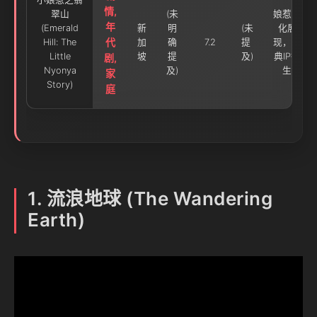
情,
翠山
(未
娘惹文
年
(Emerald
新
明
(未
化展
代
Hill: The
加
确
7.2
提
现，经
Little
坡
提
及)
典IP衍
剧,
Nyonya
及)
生
家
Story)
庭
1. 流浪地球 (The Wandering
Earth)