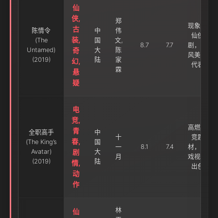
仙
侠,
郑
现象级
古
陈情令
中
伟
仙侠
装,
(The
国
文,
8.7
7.7
剧，国
Untamed)
奇
大
陈
风美学
(2019)
陆
家
幻,
代表
霖
悬
疑
电
竞,
高燃电
青
全职高手
中
十
竞题
春,
(The King’s
国
一
8.1
7.4
材，游
Avatar)
剧
大
月
戏视觉
(2019)
陆
情,
出色
动
作
林
仙