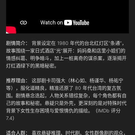
剧情简介：
背景设定在 1980 年代的台北红灯区“条通”，
故事围绕一家日式酒店“光”展开：妈妈桑和店里小姐们的
情感纠葛、明争暗斗，加上一桩离奇的谋杀案，逐渐揭开
灯红酒绿下的黑暗秘密。
推荐理由：
这部剧卡司强大（林心如、杨谨华、杨祐宁
等），服化道精良，精准还原了 80 年代台湾的复古氛
围。剧情悬念迭起，人物关系错综复杂，每个角色都有自
己的故事和秘密。悬疑只是外壳，更深刻的是对特殊时代
背景下女性生存困境与爱恨情仇的描绘。（IMDb 评分
7.4）
适合人群：
喜欢悬疑推理、时代剧、女性群像剧的观众，