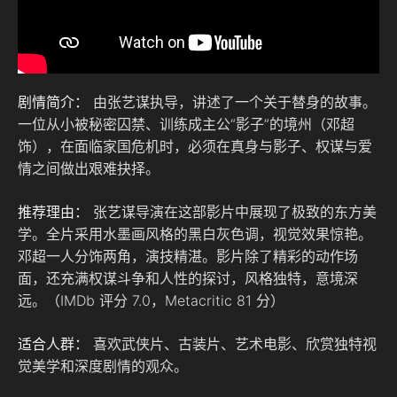
剧情简介：
由张艺谋执导，讲述了一个关于替身的故事。
一位从小被秘密囚禁、训练成主公“影子”的境州（邓超
饰），在面临家国危机时，必须在真身与影子、权谋与爱
情之间做出艰难抉择。
推荐理由：
张艺谋导演在这部影片中展现了极致的东方美
学。全片采用水墨画风格的黑白灰色调，视觉效果惊艳。
邓超一人分饰两角，演技精湛。影片除了精彩的动作场
面，还充满权谋斗争和人性的探讨，风格独特，意境深
远。（IMDb 评分 7.0，Metacritic 81 分）
适合人群：
喜欢武侠片、古装片、艺术电影、欣赏独特视
觉美学和深度剧情的观众。