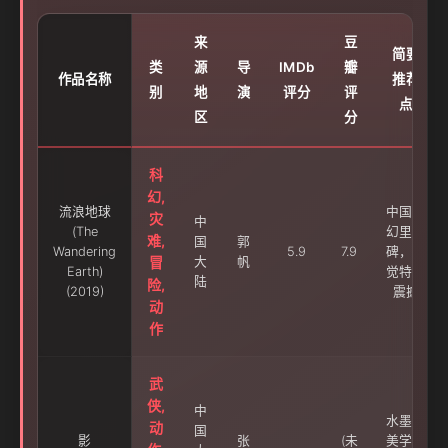
来
豆
简要
类
源
导
IMDb
瓣
作品名称
推荐
别
地
演
评分
评
点
区
分
科
幻,
流浪地球
中国科
灾
中
(The
幻里程
难,
国
郭
Wandering
5.9
7.9
碑，视
冒
大
帆
Earth)
觉特效
陆
险,
(2019)
震撼
动
作
武
侠,
中
水墨画
动
国
影
张
(未
美学极