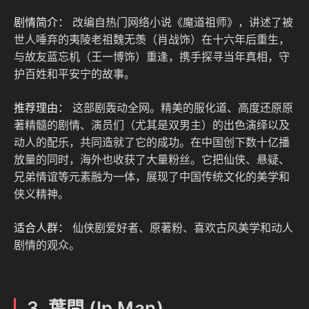
剧情简介：
改编自热门网络小说《魔道祖师》，讲述了被
世人唾弃的夷陵老祖魏无羡（肖战饰）在十六年后重生，
与故友蓝忘机（王一博饰）重逢，携手探寻当年真相，守
护百姓和平安宁的故事。
推荐理由：
这部剧轰动全网。精美的服化道、高度还原原
著精髓的剧情、演员们（尤其是双男主）的出色演绎以及
动人的配乐，共同造就了它的成功。在中国创下数十亿播
放量的同时，海外也收获了大量粉丝。它把仙侠、悬疑、
兄弟情谊等元素融为一体，展现了中国传统文化的美学和
侠义精神。
适合人群：
仙侠剧爱好者、原著粉、喜欢古风美学和动人
剧情的观众。
3. 葉問 (Ip Man)