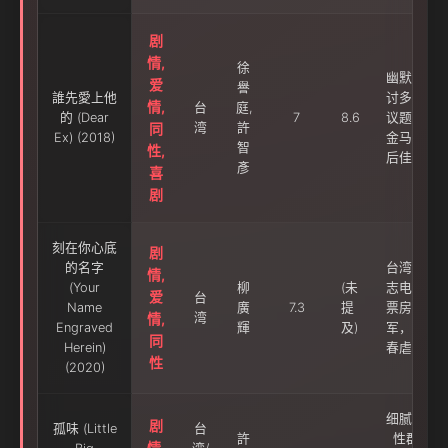
剧
情,
徐
幽默探
爱
譽
誰先愛上他
讨多元
情,
台
庭,
的 (Dear
7
8.6
议题，
同
湾
許
Ex) (2018)
金马影
智
性,
后佳作
彥
喜
剧
刻在你心底
剧
的名字
台湾同
情,
(Your
柳
(未
志电影
爱
台
Name
廣
7.3
提
票房冠
情,
湾
Engraved
輝
及)
军，青
同
Herein)
春虐恋
性
(2020)
细腻女
剧
孤味 (Little
台
許
性群
情,