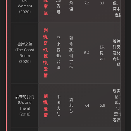
Big
湾/
承
7.2
8.1
像，台
Women)
家
香
傑
湾本土
(2020)
港
庭
温情
剧
情,
马
郭
独特南
奇
彼岸之嫁
来
修
(未
洋冥婚
幻,
(The Ghost
西
篆,
6.4
提
题材，
Bride)
惊
亚/
何
及)
奇幻悬
(2020)
台
宇
悚,
疑
湾
恆
爱
情
现实爱
剧
后来的我们
中
情共
劉
情,
(Us and
国
鸣，
若
7.4
5.9
Them)
爱
大
“北
英
(2018)
陆
漂"青
情
春遗憾