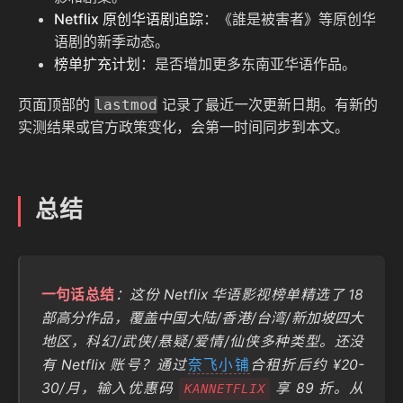
Netflix 原创华语剧追踪
：《誰是被害者》等原创华
语剧的新季动态。
榜单扩充计划
：是否增加更多东南亚华语作品。
页面顶部的
记录了最近一次更新日期。有新的
lastmod
实测结果或官方政策变化，会第一时间同步到本文。
总结
一句话总结
：这份 Netflix 华语影视榜单精选了 18
部高分作品，覆盖中国大陆/香港/台湾/新加坡四大
地区，科幻/武侠/悬疑/爱情/仙侠多种类型。还没
有 Netflix 账号？通过
奈飞小铺
合租折后约 ¥20-
30/月，输入优惠码
享 89 折。从
KANNETFLIX