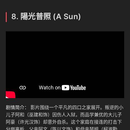
8. 陽光普照 (A Sun)
剧情简介：
影片围绕一个平凡的四口之家展开。叛逆的小
儿子阿和（巫建和饰）因伤人入狱，而品学兼优的大儿子
阿豪（许光汉饰）却意外自杀。这个家庭在接连的打击下
分崩离析，父亲阿文（陈以文饰）和母亲琴姐（柯淑勤