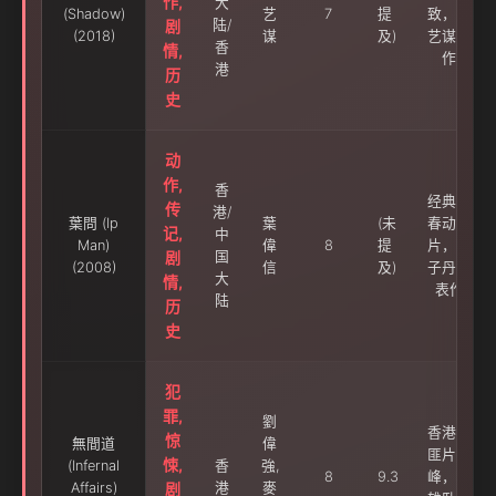
作,
大
(Shadow)
艺
7
提
致，张
剧
陆/
(2018)
谋
及)
艺谋力
香
情,
作
港
历
史
动
作,
香
经典咏
传
港/
葉問 (Ip
葉
(未
春动作
记,
中
Man)
偉
8
提
片，甄
剧
国
(2008)
信
及)
子丹代
大
情,
表作
陆
历
史
犯
罪,
劉
香港警
惊
無間道
偉
匪片巅
悚,
(Infernal
香
強,
8
9.3
峰，双
Affairs)
剧
港
麥