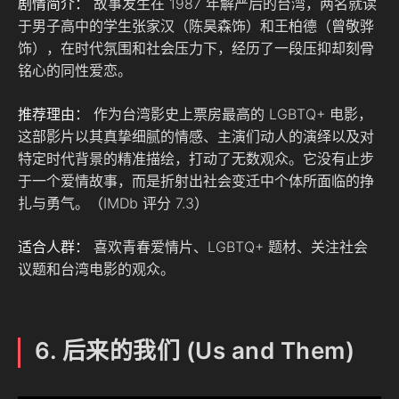
剧情简介：
故事发生在 1987 年解严后的台湾，两名就读
于男子高中的学生张家汉（陈昊森饰）和王柏德（曾敬骅
饰），在时代氛围和社会压力下，经历了一段压抑却刻骨
铭心的同性爱恋。
推荐理由：
作为台湾影史上票房最高的 LGBTQ+ 电影，
这部影片以其真挚细腻的情感、主演们动人的演绎以及对
特定时代背景的精准描绘，打动了无数观众。它没有止步
于一个爱情故事，而是折射出社会变迁中个体所面临的挣
扎与勇气。（IMDb 评分 7.3）
适合人群：
喜欢青春爱情片、LGBTQ+ 题材、关注社会
议题和台湾电影的观众。
6. 后来的我们 (Us and Them)