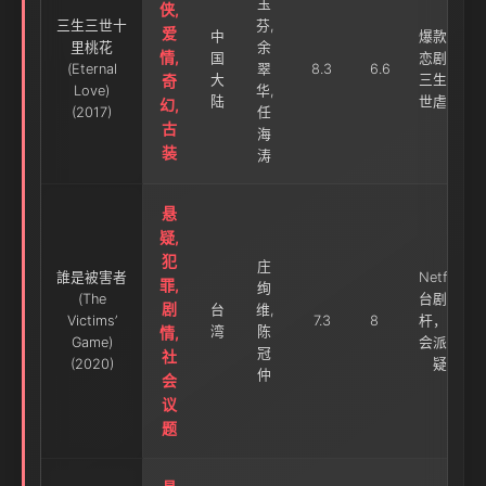
玉
侠,
三生三世十
芬,
爱
中
爆款仙
里桃花
余
情,
国
恋剧，
(Eternal
翠
8.3
6.6
奇
大
三生三
Love)
华,
陆
世虐恋
幻,
(2017)
任
古
海
装
涛
悬
疑,
犯
庄
誰是被害者
Netflix
罪,
绚
(The
台剧标
剧
台
维,
Victims’
7.3
8
杆，社
情,
湾
陈
Game)
会派悬
冠
社
(2020)
疑
仲
会
议
题