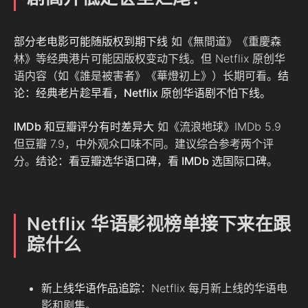
部分老电影可能随版权到期下线
如《無間道》《重慶森
林》等经典港片可能因版权变动下线。但 Netflix 原创华
语内容（如《誰是被害者》《華燈初上》）长期可看。
结
论：经典老片趁早看，Netflix 原创华语剧不怕下线。
IMDb 和豆瓣评分有时差异大
如《流浪地球》IMDb 5.9
但豆瓣 7.9，中外观众口味不同。建议综合参考两个评
分。
结论：看豆瓣选华语口碑，看 IMDb 选国际口碑。
Netflix 华语影视榜单接下来在跟
踪什么
新上线华语作品追踪
：Netflix 每月新上线的华语电
影和剧集。