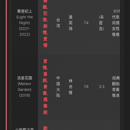
悬
疑,
華燈初上
80年
犯
(Light the
連
(未
代条通
罪,
台
Night)
奕
7.4
提
风情，
剧
湾
(2021-
琦
及)
女性群
情,
2022)
像悬疑
爱
情
爱
情,
喜
流星花園
中
经典IP
剧,
林
(Meteor
国
翻拍，
青
合
7.8
3.3
Garden)
大
青春偶
隆
春,
(2018)
陆
像浪漫
偶
像
剧
剧
小娘惹之翡